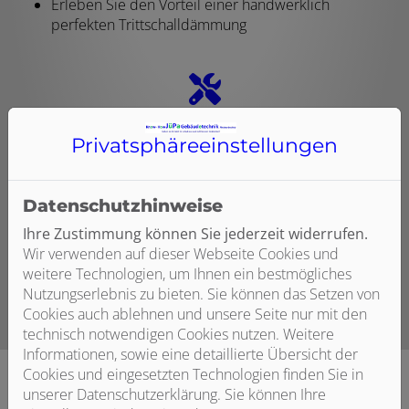
Erleben Sie den Vorteil einer handwerklich
perfekten Trittschalldämmung
Professionelle Installation
Privatsphäre­einstellungen
Wir koordinieren alle beteiligten Gewerke für Sie
Sie erhalten Planung, Lieferung und Verlegung aus
Datenschutzhinweise
einer Hand
Wir garantieren eine sorgfältige und termingerechte
Ihre Zustimmung können Sie jederzeit widerrufen.
Ausführung
Wir verwenden auf dieser Webseite Cookies und
weitere Technologien, um Ihnen ein bestmögliches
Nutzungserlebnis zu bieten. Sie können das Setzen von
Cookies auch ablehnen und unsere Seite nur mit den
technisch notwendigen Cookies nutzen. Weitere
Informationen, sowie eine detaillierte Übersicht der
Cookies und eingesetzten Technologien finden Sie in
unserer Datenschutzerklärung. Sie können Ihre